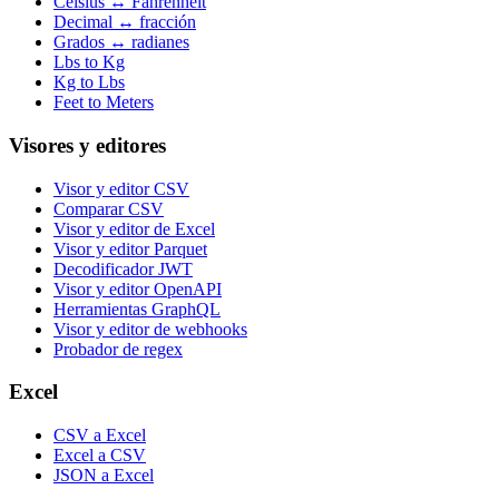
Celsius ↔ Fahrenheit
Decimal ↔ fracción
Grados ↔ radianes
Lbs to Kg
Kg to Lbs
Feet to Meters
Visores y editores
Visor y editor CSV
Comparar CSV
Visor y editor de Excel
Visor y editor Parquet
Decodificador JWT
Visor y editor OpenAPI
Herramientas GraphQL
Visor y editor de webhooks
Probador de regex
Excel
CSV a Excel
Excel a CSV
JSON a Excel