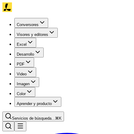
Conversores
Visores y editores
Excel
Desarrollo
PDF
Video
Imagen
Color
Aprender y producto
Servicios de búsqueda...
⌘K