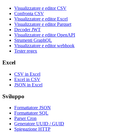
Visualizzatore e editor CSV
Confronta CSV
Visualizzatore e editor Excel
Visualizzatore e editor Parquet
Decoder JWT
Visualizzatore e editor OpenAPI
Strumenti GraphQL
Visualizzatore e editor webhook
Tester regex
Excel
CSV in Excel
Excel in CSV
JSON in Excel
Sviluppo
Formattatore JSON
Formattatore SQL
Parser Cron
Generatore UUID / GUID
Spiegazione HTTP