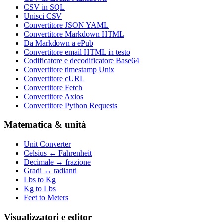
CSV in SQL
Unisci CSV
Convertitore JSON YAML
Convertitore Markdown HTML
Da Markdown a ePub
Convertitore email HTML in testo
Codificatore e decodificatore Base64
Convertitore timestamp Unix
Convertitore cURL
Convertitore Fetch
Convertitore Axios
Convertitore Python Requests
Matematica & unità
Unit Converter
Celsius ↔ Fahrenheit
Decimale ↔ frazione
Gradi ↔ radianti
Lbs to Kg
Kg to Lbs
Feet to Meters
Visualizzatori e editor