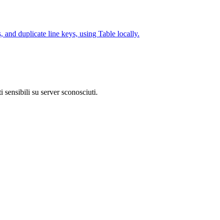
and duplicate line keys, using Table locally.
 sensibili su server sconosciuti.