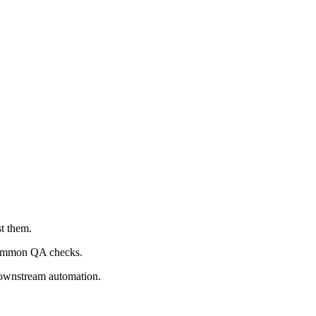
t them.
d common QA checks.
 downstream automation.