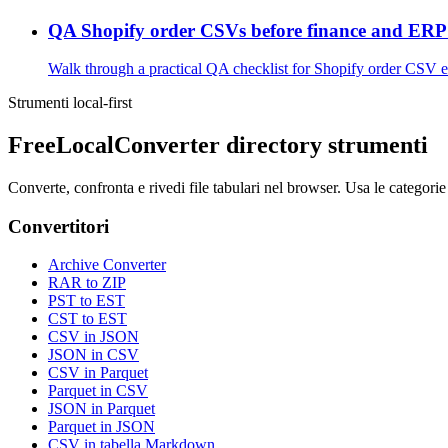
QA Shopify order CSVs before finance and ERP 
Walk through a practical QA checklist for Shopify order CSV exp
Strumenti local-first
FreeLocalConverter directory strumenti
Converte, confronta e rivedi file tabulari nel browser. Usa le categorie
Convertitori
Archive Converter
RAR to ZIP
PST to EST
CST to EST
CSV in JSON
JSON in CSV
CSV in Parquet
Parquet in CSV
JSON in Parquet
Parquet in JSON
CSV in tabella Markdown