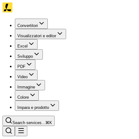
Convertitori
Visualizzatori e editor
Excel
Sviluppo
PDF
Video
Immagine
Colore
Impara e prodotto
Search services...
⌘K