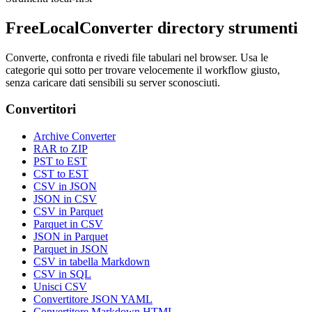
FreeLocalConverter directory strumenti
Converte, confronta e rivedi file tabulari nel browser. Usa le
categorie qui sotto per trovare velocemente il workflow giusto,
senza caricare dati sensibili su server sconosciuti.
Convertitori
Archive Converter
RAR to ZIP
PST to EST
CST to EST
CSV in JSON
JSON in CSV
CSV in Parquet
Parquet in CSV
JSON in Parquet
Parquet in JSON
CSV in tabella Markdown
CSV in SQL
Unisci CSV
Convertitore JSON YAML
Convertitore Markdown HTML