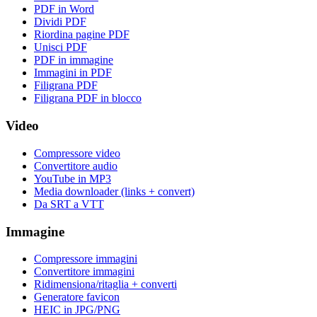
PDF in Word
Dividi PDF
Riordina pagine PDF
Unisci PDF
PDF in immagine
Immagini in PDF
Filigrana PDF
Filigrana PDF in blocco
Video
Compressore video
Convertitore audio
YouTube in MP3
Media downloader (links + convert)
Da SRT a VTT
Immagine
Compressore immagini
Convertitore immagini
Ridimensiona/ritaglia + converti
Generatore favicon
HEIC in JPG/PNG