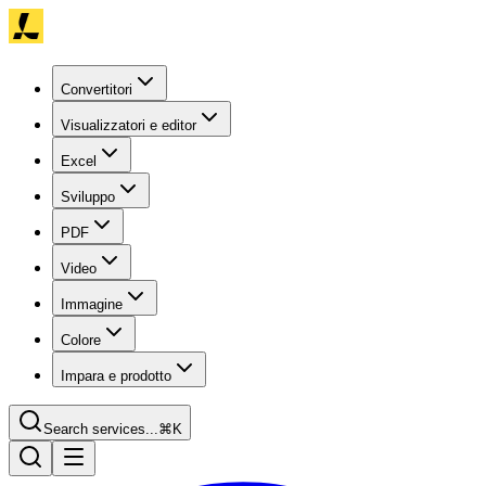
Convertitori
Visualizzatori e editor
Excel
Sviluppo
PDF
Video
Immagine
Colore
Impara e prodotto
Search services...
⌘K