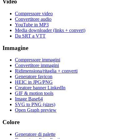
Video
Compressore video
Convertitore audio
YouTube in MP3
Media downloader (links + convert)
Da SRT a VTT
Immagine
Compressore immagini
Convertitore immagini
Ridimensiona/ritaglia + converti
Generatore favicon
HEIC in JPG/PNG
Creatore banner LinkedIn
GIF & motion tools
Image Base64
SVG to PNG (sizes)
Open Graph preview
Colore
Generatore di palette