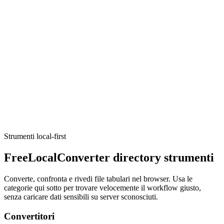
Convert pounds (lb) to kilograms (kg) locally.
Execute tool
Matematica & unità
Unit Converter
Quick unit conversions that run locally in your browser.
Execute tool
Strumenti local-first
FreeLocalConverter directory strumenti
Converte, confronta e rivedi file tabulari nel browser. Usa le
categorie qui sotto per trovare velocemente il workflow giusto,
senza caricare dati sensibili su server sconosciuti.
Convertitori