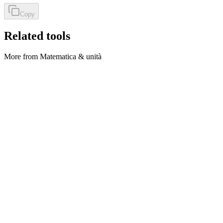
Copy
Related tools
More from Matematica & unità
Matematica & unità
Celsius ↔ Fahrenheit
Convert °C and °F both ways in the browser.
Execute tool
Matematica & unità
Feet to Meters
Convert feet (ft) to meters (m) locally.