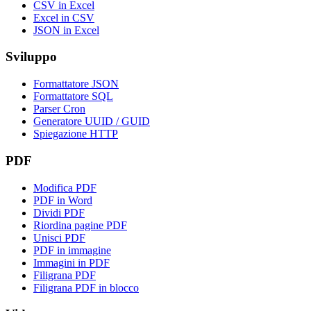
CSV in Excel
Excel in CSV
JSON in Excel
Sviluppo
Formattatore JSON
Formattatore SQL
Parser Cron
Generatore UUID / GUID
Spiegazione HTTP
PDF
Modifica PDF
PDF in Word
Dividi PDF
Riordina pagine PDF
Unisci PDF
PDF in immagine
Immagini in PDF
Filigrana PDF
Filigrana PDF in blocco