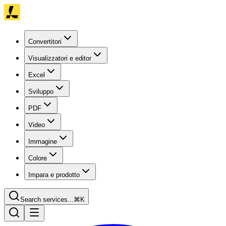
Convertitori
Visualizzatori e editor
Excel
Sviluppo
PDF
Video
Immagine
Colore
Impara e prodotto
Search services...
⌘K