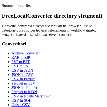
Strumenti local-first
FreeLocalConverter directory strumenti
Converte, confronta e rivedi file tabulari nel browser. Usa le
categorie qui sotto per trovare velocemente il workflow giusto,
senza caricare dati sensibili su server sconosciuti.
Convertitori
Archive Converter
RAR to ZIP
PST to EST
CST to EST
CSV in JSON
JSON in CSV
CSV in Parquet
Parquet in CSV
JSON in Parquet
Parquet in JSON
CSV in tabella Markdown
CSV in SQL
Unisci CSV