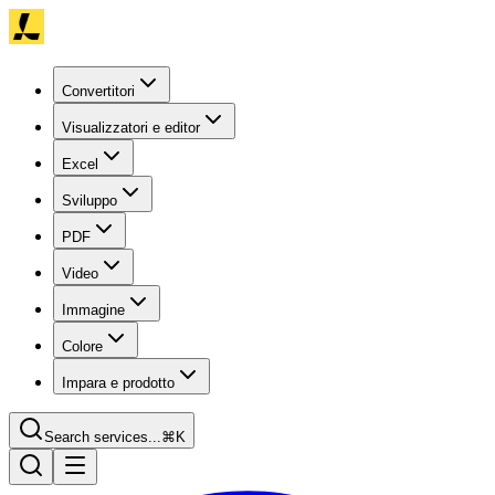
Convertitori
Visualizzatori e editor
Excel
Sviluppo
PDF
Video
Immagine
Colore
Impara e prodotto
Search services...
⌘K