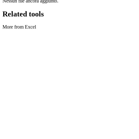
Nessun file ancora aggiunto.
Related tools
More from Excel
Excel
Excel in CSV
Turn Excel sheets into CSV.
Execute tool
Excel
JSON in Excel
Convert JSON into XLSX.
Execute tool