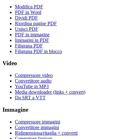
Modifica PDF
PDF in Word
Dividi PDF
Riordina pagine PDF
Unisci PDF
PDF in immagine
Immagini in PDF
Filigrana PDF
Filigrana PDF in blocco
Video
Compressore video
Convertitore audio
YouTube in MP3
Media downloader (links + convert)
Da SRT a VTT
Immagine
Compressore immagini
Convertitore immagini
Ridimensiona/ritaglia + converti
Generatore favicon