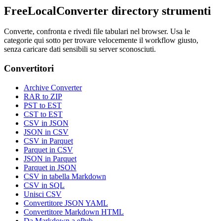
FreeLocalConverter directory strumenti
Converte, confronta e rivedi file tabulari nel browser. Usa le
categorie qui sotto per trovare velocemente il workflow giusto,
senza caricare dati sensibili su server sconosciuti.
Convertitori
Archive Converter
RAR to ZIP
PST to EST
CST to EST
CSV in JSON
JSON in CSV
CSV in Parquet
Parquet in CSV
JSON in Parquet
Parquet in JSON
CSV in tabella Markdown
CSV in SQL
Unisci CSV
Convertitore JSON YAML
Convertitore Markdown HTML
Da Markdown a ePub