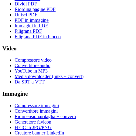
Dividi PDF
Riordina pagine PDF
Unisci PDF
PDF in immagine
Immagini in PDF
Filigrana PDF
Filigrana PDF in blocco
Video
Compressore video
Convertitore audio
YouTube in MP3
Media downloader (links + convert)
Da SRT a VTT
Immagine
Compressore immagini
Convertitore immagini
Ridimensiona/ritaglia + converti
Generatore favicon
HEIC in JPG/PNG
Creatore banner LinkedIn