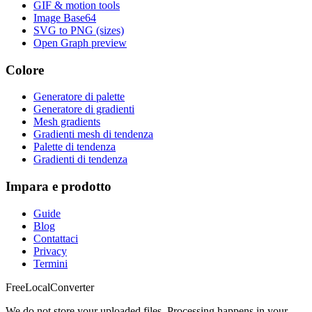
GIF & motion tools
Image Base64
SVG to PNG (sizes)
Open Graph preview
Colore
Generatore di palette
Generatore di gradienti
Mesh gradients
Gradienti mesh di tendenza
Palette di tendenza
Gradienti di tendenza
Impara e prodotto
Guide
Blog
Contattaci
Privacy
Termini
FreeLocalConverter
We do not store your uploaded files. Processing happens in your