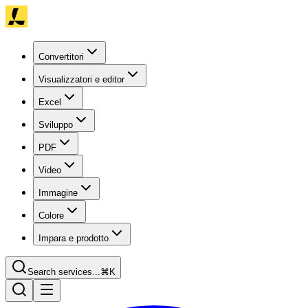
Convertitori
Visualizzatori e editor
Excel
Sviluppo
PDF
Video
Immagine
Colore
Impara e prodotto
Search services...
⌘K