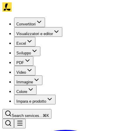
Convertitori
Visualizzatori e editor
Excel
Sviluppo
PDF
Video
Immagine
Colore
Impara e prodotto
Search services...
⌘K