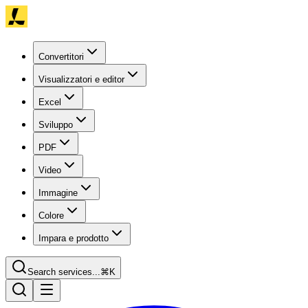
Convertitori
Visualizzatori e editor
Excel
Sviluppo
PDF
Video
Immagine
Colore
Impara e prodotto
Search services...
⌘K