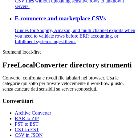
CSV files without uploading sensitive rows to unknown
servers.
E-commerce and marketplace CSVs
Guides for Shopify, Amazon, and multi-channel exports when
you need to validate rows before ERP, accounting, or
fulfillment systems ingest them.
Strumenti local-first
FreeLocalConverter directory strumenti
Converte, confronta e rivedi file tabulari nel browser. Usa le
categorie qui sotto per trovare velocemente il workflow giusto,
senza caricare dati sensibili su server sconosciuti.
Convertitori
Archive Converter
RAR to ZIP
PST to EST
CST to EST
CSV in JSON