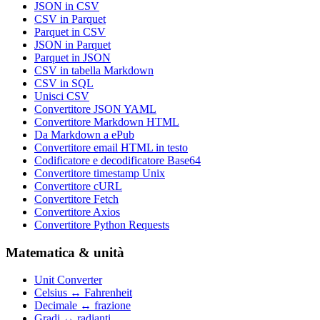
JSON in CSV
CSV in Parquet
Parquet in CSV
JSON in Parquet
Parquet in JSON
CSV in tabella Markdown
CSV in SQL
Unisci CSV
Convertitore JSON YAML
Convertitore Markdown HTML
Da Markdown a ePub
Convertitore email HTML in testo
Codificatore e decodificatore Base64
Convertitore timestamp Unix
Convertitore cURL
Convertitore Fetch
Convertitore Axios
Convertitore Python Requests
Matematica & unità
Unit Converter
Celsius ↔ Fahrenheit
Decimale ↔ frazione
Gradi ↔ radianti