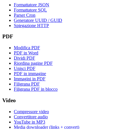
Formattatore JSON
Formattatore SQL
Parser Cron
Generatore UUID / GUID
Spiegazione HTTP
PDF
Modifica PDF
PDF in Word
Dividi PDF
Riordina pagine PDF
Unisci PDF
PDF in immagine
Immagini in PDF
Filigrana PDF
Filigrana PDF in blocco
Video
Compressore video
Convertitore audio
YouTube in MP3
Media downloader (links + convert)