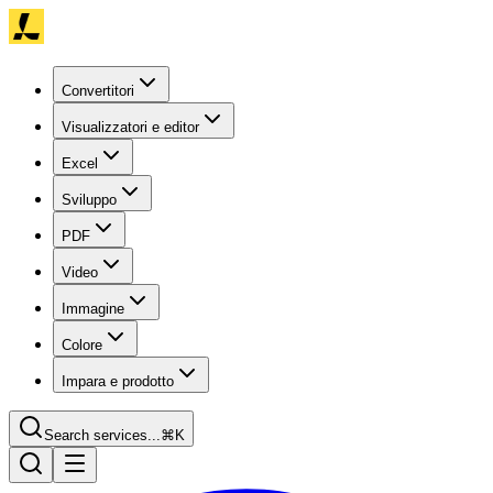
Convertitori
Visualizzatori e editor
Excel
Sviluppo
PDF
Video
Immagine
Colore
Impara e prodotto
Search services...
⌘K