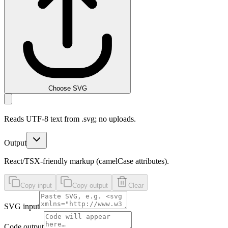
Choose SVG
Reads UTF-8 text from .svg; no uploads.
Output
React/TSX-friendly markup (camelCase attributes).
Copy input
Copy output
Clear
SVG input
Code output