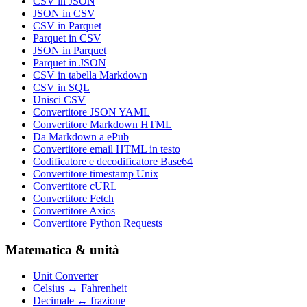
CSV in JSON
JSON in CSV
CSV in Parquet
Parquet in CSV
JSON in Parquet
Parquet in JSON
CSV in tabella Markdown
CSV in SQL
Unisci CSV
Convertitore JSON YAML
Convertitore Markdown HTML
Da Markdown a ePub
Convertitore email HTML in testo
Codificatore e decodificatore Base64
Convertitore timestamp Unix
Convertitore cURL
Convertitore Fetch
Convertitore Axios
Convertitore Python Requests
Matematica & unità
Unit Converter
Celsius ↔ Fahrenheit
Decimale ↔ frazione