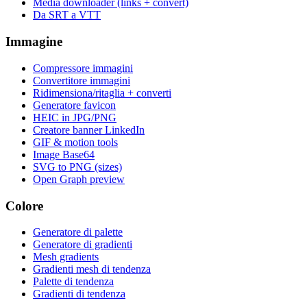
Media downloader (links + convert)
Da SRT a VTT
Immagine
Compressore immagini
Convertitore immagini
Ridimensiona/ritaglia + converti
Generatore favicon
HEIC in JPG/PNG
Creatore banner LinkedIn
GIF & motion tools
Image Base64
SVG to PNG (sizes)
Open Graph preview
Colore
Generatore di palette
Generatore di gradienti
Mesh gradients
Gradienti mesh di tendenza
Palette di tendenza
Gradienti di tendenza