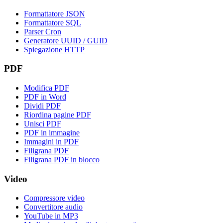
Formattatore JSON
Formattatore SQL
Parser Cron
Generatore UUID / GUID
Spiegazione HTTP
PDF
Modifica PDF
PDF in Word
Dividi PDF
Riordina pagine PDF
Unisci PDF
PDF in immagine
Immagini in PDF
Filigrana PDF
Filigrana PDF in blocco
Video
Compressore video
Convertitore audio
YouTube in MP3