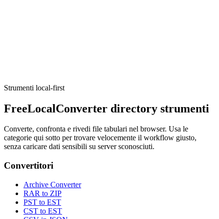
Sviluppo
Spiegazione HTTP
Explain status codes and common HTTP headers.
Execute tool
Strumenti local-first
FreeLocalConverter directory strumenti
Converte, confronta e rivedi file tabulari nel browser. Usa le
categorie qui sotto per trovare velocemente il workflow giusto,
senza caricare dati sensibili su server sconosciuti.
Convertitori
Archive Converter
RAR to ZIP
PST to EST
CST to EST