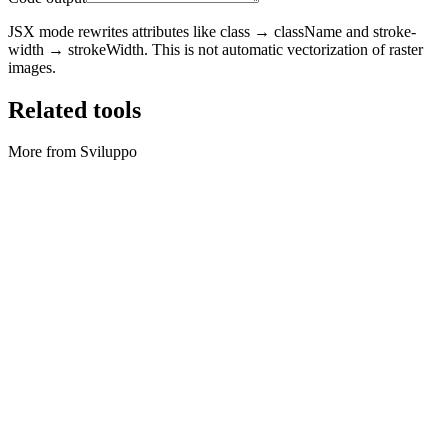
JSX mode rewrites attributes like class → className and stroke-
width → strokeWidth. This is not automatic vectorization of raster
images.
Related tools
More from Sviluppo
Sviluppo
Formattatore JSON
Format, minify, and validate JSON locally.
Execute tool
Sviluppo
Formattatore SQL