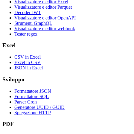
Visualizzatore e editor Excel
Visualizzatore e editor Parquet
Decoder JWT
Visualizzatore e editor OpenAPI
Strumenti GraphQL
Visualizzatore e editor webhook
Tester regex
Excel
CSV in Excel
Excel in CSV
JSON in Excel
Sviluppo
Formattatore JSON
Formattatore SQL
Parser Cron
Generatore UUID / GUID
Spiegazione HTTP
PDF