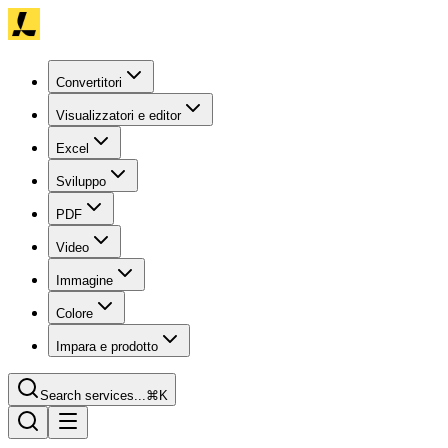
Convertitori
Visualizzatori e editor
Excel
Sviluppo
PDF
Video
Immagine
Colore
Impara e prodotto
Search services...
⌘K