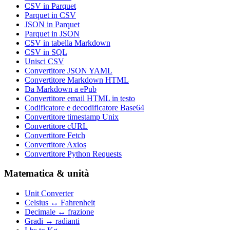
CSV in Parquet
Parquet in CSV
JSON in Parquet
Parquet in JSON
CSV in tabella Markdown
CSV in SQL
Unisci CSV
Convertitore JSON YAML
Convertitore Markdown HTML
Da Markdown a ePub
Convertitore email HTML in testo
Codificatore e decodificatore Base64
Convertitore timestamp Unix
Convertitore cURL
Convertitore Fetch
Convertitore Axios
Convertitore Python Requests
Matematica & unità
Unit Converter
Celsius ↔ Fahrenheit
Decimale ↔ frazione
Gradi ↔ radianti