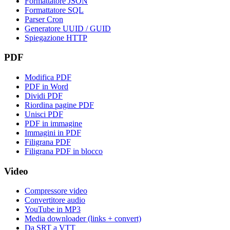
Formattatore JSON
Formattatore SQL
Parser Cron
Generatore UUID / GUID
Spiegazione HTTP
PDF
Modifica PDF
PDF in Word
Dividi PDF
Riordina pagine PDF
Unisci PDF
PDF in immagine
Immagini in PDF
Filigrana PDF
Filigrana PDF in blocco
Video
Compressore video
Convertitore audio
YouTube in MP3
Media downloader (links + convert)
Da SRT a VTT