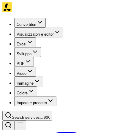
Convertitori
Visualizzatori e editor
Excel
Sviluppo
PDF
Video
Immagine
Colore
Impara e prodotto
Search services...
⌘K