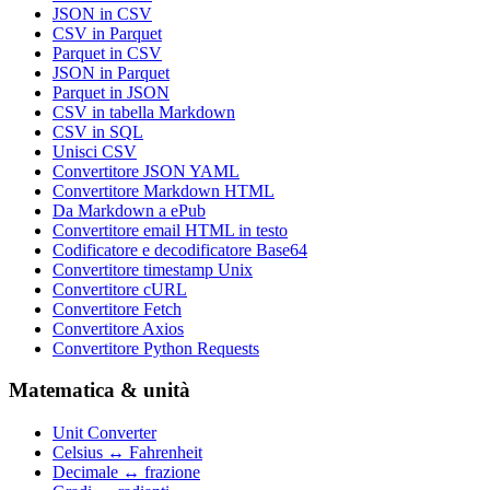
JSON in CSV
CSV in Parquet
Parquet in CSV
JSON in Parquet
Parquet in JSON
CSV in tabella Markdown
CSV in SQL
Unisci CSV
Convertitore JSON YAML
Convertitore Markdown HTML
Da Markdown a ePub
Convertitore email HTML in testo
Codificatore e decodificatore Base64
Convertitore timestamp Unix
Convertitore cURL
Convertitore Fetch
Convertitore Axios
Convertitore Python Requests
Matematica & unità
Unit Converter
Celsius ↔ Fahrenheit
Decimale ↔ frazione