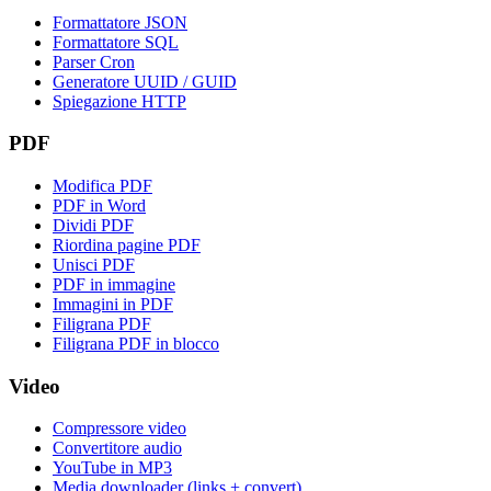
Formattatore JSON
Formattatore SQL
Parser Cron
Generatore UUID / GUID
Spiegazione HTTP
PDF
Modifica PDF
PDF in Word
Dividi PDF
Riordina pagine PDF
Unisci PDF
PDF in immagine
Immagini in PDF
Filigrana PDF
Filigrana PDF in blocco
Video
Compressore video
Convertitore audio
YouTube in MP3
Media downloader (links + convert)