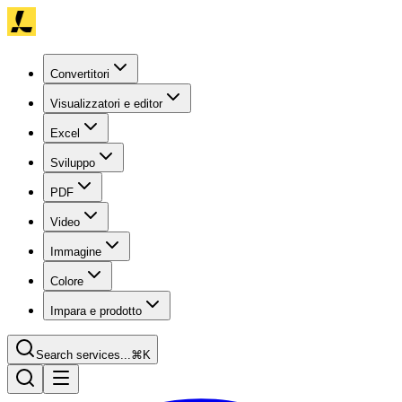
Convertitori
Visualizzatori e editor
Excel
Sviluppo
PDF
Video
Immagine
Colore
Impara e prodotto
Search services...
⌘K