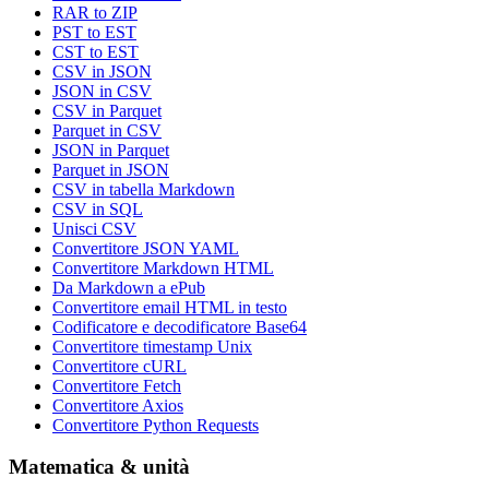
RAR to ZIP
PST to EST
CST to EST
CSV in JSON
JSON in CSV
CSV in Parquet
Parquet in CSV
JSON in Parquet
Parquet in JSON
CSV in tabella Markdown
CSV in SQL
Unisci CSV
Convertitore JSON YAML
Convertitore Markdown HTML
Da Markdown a ePub
Convertitore email HTML in testo
Codificatore e decodificatore Base64
Convertitore timestamp Unix
Convertitore cURL
Convertitore Fetch
Convertitore Axios
Convertitore Python Requests
Matematica & unità