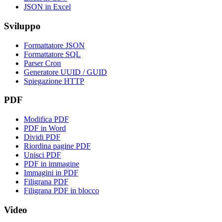
JSON in Excel
Sviluppo
Formattatore JSON
Formattatore SQL
Parser Cron
Generatore UUID / GUID
Spiegazione HTTP
PDF
Modifica PDF
PDF in Word
Dividi PDF
Riordina pagine PDF
Unisci PDF
PDF in immagine
Immagini in PDF
Filigrana PDF
Filigrana PDF in blocco
Video