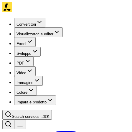
Convertitori
Visualizzatori e editor
Excel
Sviluppo
PDF
Video
Immagine
Colore
Impara e prodotto
Search services...
⌘K