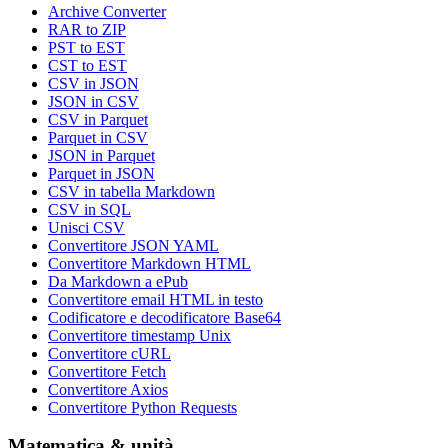
Archive Converter
RAR to ZIP
PST to EST
CST to EST
CSV in JSON
JSON in CSV
CSV in Parquet
Parquet in CSV
JSON in Parquet
Parquet in JSON
CSV in tabella Markdown
CSV in SQL
Unisci CSV
Convertitore JSON YAML
Convertitore Markdown HTML
Da Markdown a ePub
Convertitore email HTML in testo
Codificatore e decodificatore Base64
Convertitore timestamp Unix
Convertitore cURL
Convertitore Fetch
Convertitore Axios
Convertitore Python Requests
Matematica & unità