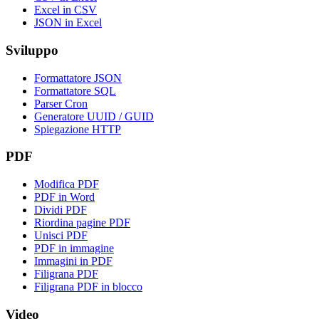
Excel in CSV
JSON in Excel
Sviluppo
Formattatore JSON
Formattatore SQL
Parser Cron
Generatore UUID / GUID
Spiegazione HTTP
PDF
Modifica PDF
PDF in Word
Dividi PDF
Riordina pagine PDF
Unisci PDF
PDF in immagine
Immagini in PDF
Filigrana PDF
Filigrana PDF in blocco
Video