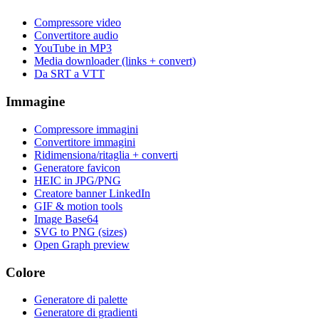
Compressore video
Convertitore audio
YouTube in MP3
Media downloader (links + convert)
Da SRT a VTT
Immagine
Compressore immagini
Convertitore immagini
Ridimensiona/ritaglia + converti
Generatore favicon
HEIC in JPG/PNG
Creatore banner LinkedIn
GIF & motion tools
Image Base64
SVG to PNG (sizes)
Open Graph preview
Colore
Generatore di palette
Generatore di gradienti