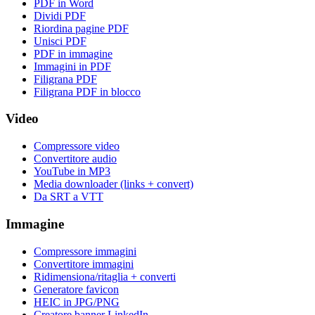
PDF in Word
Dividi PDF
Riordina pagine PDF
Unisci PDF
PDF in immagine
Immagini in PDF
Filigrana PDF
Filigrana PDF in blocco
Video
Compressore video
Convertitore audio
YouTube in MP3
Media downloader (links + convert)
Da SRT a VTT
Immagine
Compressore immagini
Convertitore immagini
Ridimensiona/ritaglia + converti
Generatore favicon
HEIC in JPG/PNG
Creatore banner LinkedIn