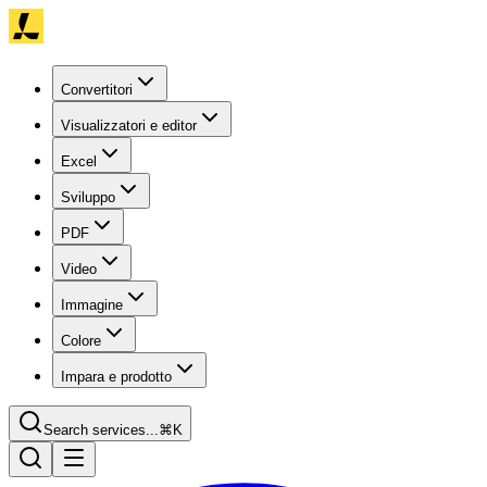
Convertitori
Visualizzatori e editor
Excel
Sviluppo
PDF
Video
Immagine
Colore
Impara e prodotto
Search services...
⌘K