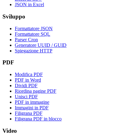
JSON in Excel
Sviluppo
Formattatore JSON
Formattatore SQL
Parser Cron
Generatore UUID / GUID
Spiegazione HTTP
PDF
Modifica PDF
PDF in Word
Dividi PDF
Riordina pagine PDF
Unisci PDF
PDF in immagine
Immagini in PDF
Filigrana PDF
Filigrana PDF in blocco
Video