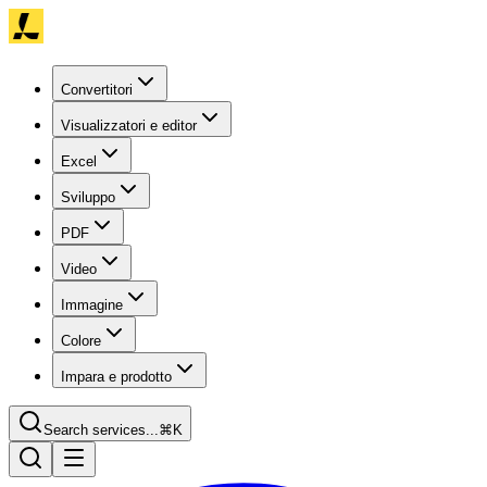
Convertitori
Visualizzatori e editor
Excel
Sviluppo
PDF
Video
Immagine
Colore
Impara e prodotto
Search services...
⌘K