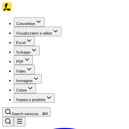
Convertitori
Visualizzatori e editor
Excel
Sviluppo
PDF
Video
Immagine
Colore
Impara e prodotto
Search services...
⌘K