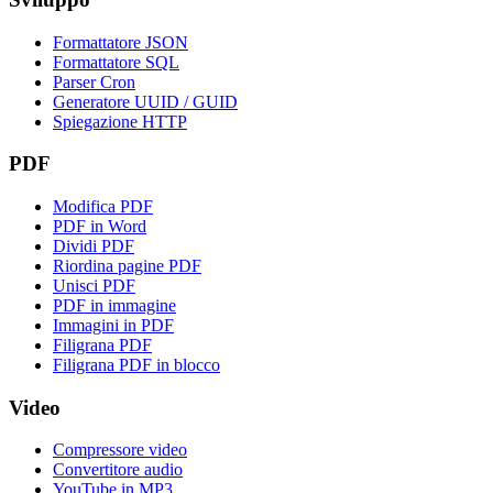
Formattatore JSON
Formattatore SQL
Parser Cron
Generatore UUID / GUID
Spiegazione HTTP
PDF
Modifica PDF
PDF in Word
Dividi PDF
Riordina pagine PDF
Unisci PDF
PDF in immagine
Immagini in PDF
Filigrana PDF
Filigrana PDF in blocco
Video
Compressore video
Convertitore audio
YouTube in MP3