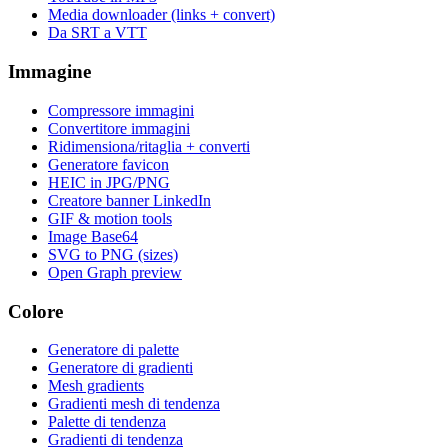
Media downloader (links + convert)
Da SRT a VTT
Immagine
Compressore immagini
Convertitore immagini
Ridimensiona/ritaglia + converti
Generatore favicon
HEIC in JPG/PNG
Creatore banner LinkedIn
GIF & motion tools
Image Base64
SVG to PNG (sizes)
Open Graph preview
Colore
Generatore di palette
Generatore di gradienti
Mesh gradients
Gradienti mesh di tendenza
Palette di tendenza
Gradienti di tendenza