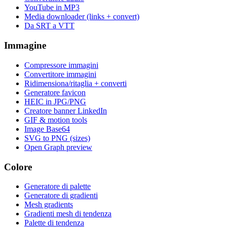
YouTube in MP3
Media downloader (links + convert)
Da SRT a VTT
Immagine
Compressore immagini
Convertitore immagini
Ridimensiona/ritaglia + converti
Generatore favicon
HEIC in JPG/PNG
Creatore banner LinkedIn
GIF & motion tools
Image Base64
SVG to PNG (sizes)
Open Graph preview
Colore
Generatore di palette
Generatore di gradienti
Mesh gradients
Gradienti mesh di tendenza
Palette di tendenza