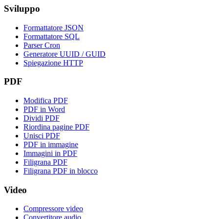
Sviluppo
Formattatore JSON
Formattatore SQL
Parser Cron
Generatore UUID / GUID
Spiegazione HTTP
PDF
Modifica PDF
PDF in Word
Dividi PDF
Riordina pagine PDF
Unisci PDF
PDF in immagine
Immagini in PDF
Filigrana PDF
Filigrana PDF in blocco
Video
Compressore video
Convertitore audio