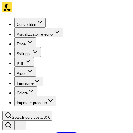
Convertitori
Visualizzatori e editor
Excel
Sviluppo
PDF
Video
Immagine
Colore
Impara e prodotto
Search services...
⌘K