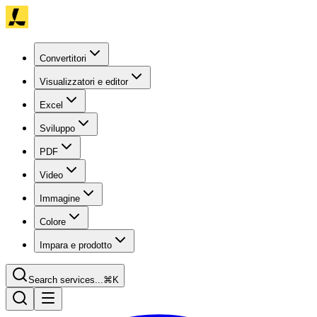
Convertitori
Visualizzatori e editor
Excel
Sviluppo
PDF
Video
Immagine
Colore
Impara e prodotto
Search services...
⌘K