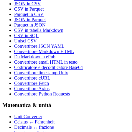
JSON in CSV
CSV in Parquet
Parquet in CSV
JSON in Parquet
Parquet in JSON
CSV in tabella Markdown
CSV in SQL
Unisci CSV
Convertitore JSON YAML
Convertitore Markdown HTML
Da Markdown a ePub
Convertitore email HTML in testo
Codificatore e decodificatore Base64
Convertitore timestamp Unix
Convertitore cURL
Convertitore Fetch
Convertitore Axios
Convertitore Python Requests
Matematica & unità
Unit Converter
Celsius ↔ Fahrenheit
Decimale ↔ frazione