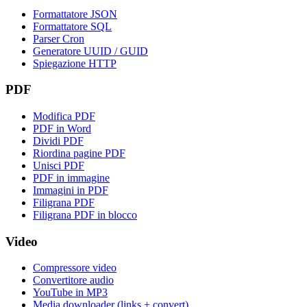
Formattatore JSON
Formattatore SQL
Parser Cron
Generatore UUID / GUID
Spiegazione HTTP
PDF
Modifica PDF
PDF in Word
Dividi PDF
Riordina pagine PDF
Unisci PDF
PDF in immagine
Immagini in PDF
Filigrana PDF
Filigrana PDF in blocco
Video
Compressore video
Convertitore audio
YouTube in MP3
Media downloader (links + convert)