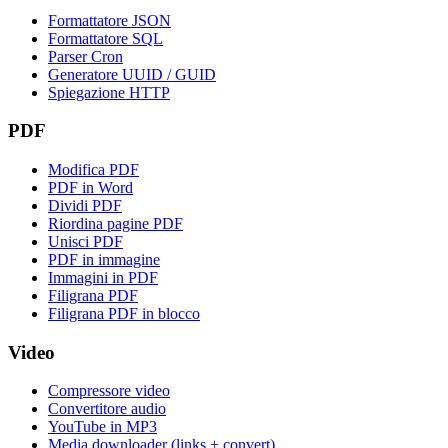
Formattatore JSON
Formattatore SQL
Parser Cron
Generatore UUID / GUID
Spiegazione HTTP
PDF
Modifica PDF
PDF in Word
Dividi PDF
Riordina pagine PDF
Unisci PDF
PDF in immagine
Immagini in PDF
Filigrana PDF
Filigrana PDF in blocco
Video
Compressore video
Convertitore audio
YouTube in MP3
Media downloader (links + convert)