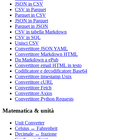
JSON in CSV
CSV in Parquet
Parquet in CSV
JSON in Parquet
Parquet in JSON
CSV in tabella Markdown
CSV in SQL
Unisci CSV
Convertitore JSON YAML
Convertitore Markdown HTML
Da Markdown a ePub
Convertitore email HTML in testo
Codificatore e decodificatore Base64
Convertitore timestamp Unix
Convertitore cURL
Convertitore Fetch
Convertitore Axios
Convertitore Python Requests
Matematica & unità
Unit Converter
Celsius ↔ Fahrenheit
Decimale ↔ frazione