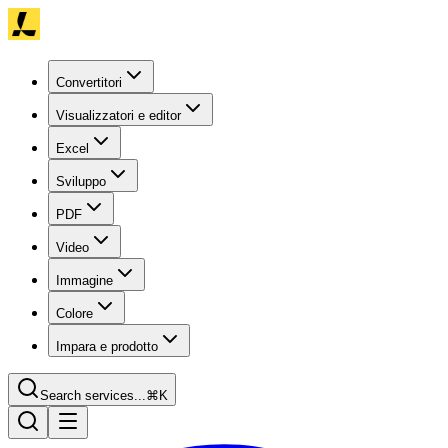
Convertitori
Visualizzatori e editor
Excel
Sviluppo
PDF
Video
Immagine
Colore
Impara e prodotto
Search services...
⌘K