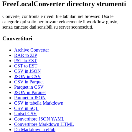
FreeLocalConverter directory strumenti
Converte, confronta e rivedi file tabulari nel browser. Usa le
categorie qui sotto per trovare velocemente il workflow giusto,
senza caricare dati sensibili su server sconosciuti.
Convertitori
Archive Converter
RAR to ZIP
PST to EST
CST to EST
CSV in JSON
JSON in CSV
CSV in Parquet
Parquet in CSV
JSON in Parquet
Parquet in JSON
CSV in tabella Markdown
CSV in SQL
Unisci CSV
Convertitore JSON YAML
Convertitore Markdown HTML
Da Markdown a ePub