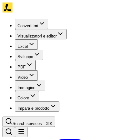
Convertitori
Visualizzatori e editor
Excel
Sviluppo
PDF
Video
Immagine
Colore
Impara e prodotto
Search services...
⌘K