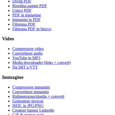
Dividi PDF
Riordina pagine PDF
Unisci PDF
PDF in immagine
Immagini in PDF
Filigrana PDF
Filigrana PDF in blocco
Video
Compressore video
Convertitore audio
YouTube in MP3
Media downloader (links + convert)
Da SRT a VTT
Immagine
Compressore immagini
Convertitore immagini
Ridimensiona/ritaglia + converti
Generatore favicon
HEIC in JPG/PNG
Creatore banner LinkedIn
GIF & motion tools