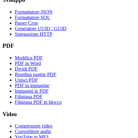
Formattatore JSON
Formattatore SQL
Parser Cron
Generatore UUID / GUID
Spiegazione HTTP
PDF
Modifica PDF
PDF in Word
Dividi PDF
Riordina pagine PDF
Unisci PDF
PDF in immagine
Immagini in PDF
Filigrana PDF
Filigrana PDF in blocco
Video
Compressore video
Convertitore audio
YouTube in MP3