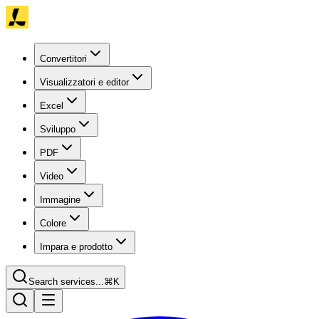
Convertitori
Visualizzatori e editor
Excel
Sviluppo
PDF
Video
Immagine
Colore
Impara e prodotto
Search services...
⌘K