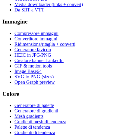
Media downloader (links + convert)
Da SRT a VTT
Immagine
Compressore immagini
Convertitore immagini
Ridimensiona/ritaglia + converti
Generatore favicon
HEIC in JPG/PNG
Creatore banner LinkedIn
GIF & motion tools
Image Base64
SVG to PNG (sizes)
Open Graph preview
Colore
Generatore di palette
Generatore di gradienti
Mesh gradients
Gradienti mesh di tendenza
Palette di tendenza
Gradienti di tendenza