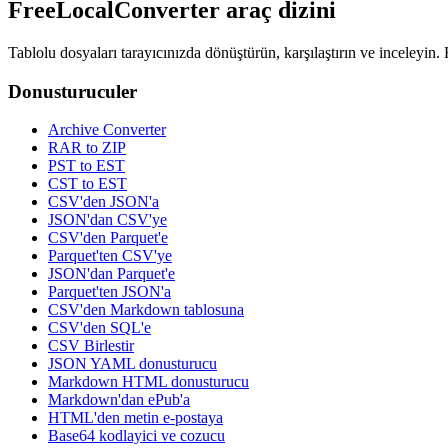
FreeLocalConverter araç dizini
Tablolu dosyaları tarayıcınızda dönüştürün, karşılaştırın ve inceleyin.
Donusturuculer
Archive Converter
RAR to ZIP
PST to EST
CST to EST
CSV'den JSON'a
JSON'dan CSV'ye
CSV'den Parquet'e
Parquet'ten CSV'ye
JSON'dan Parquet'e
Parquet'ten JSON'a
CSV'den Markdown tablosuna
CSV'den SQL'e
CSV Birlestir
JSON YAML donusturucu
Markdown HTML donusturucu
Markdown'dan ePub'a
HTML'den metin e-postaya
Base64 kodlayici ve cozucu