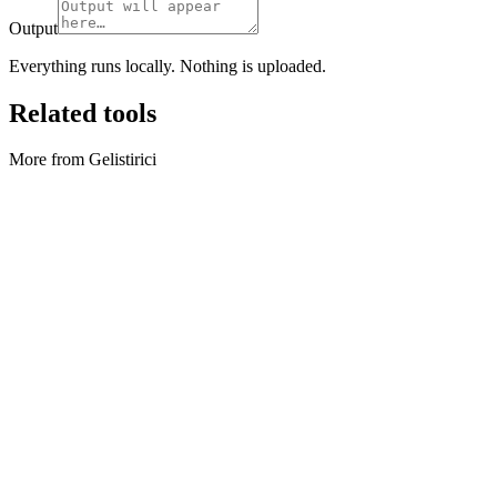
Output
Everything runs locally. Nothing is uploaded.
Related tools
More from Gelistirici
Gelistirici
Cron cozumleyici
Parse cron, preview next runs, and convert simple English phrases 
Aracı çalıştır
Gelistirici
HTTP Aciklayici