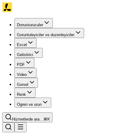
Donusturuculer
Goruntuleyiciler ve duzenleyiciler
Excel
Gelistirici
PDF
Video
Gorsel
Renk
Ogren ve urun
Hizmetlerde ara…
⌘K