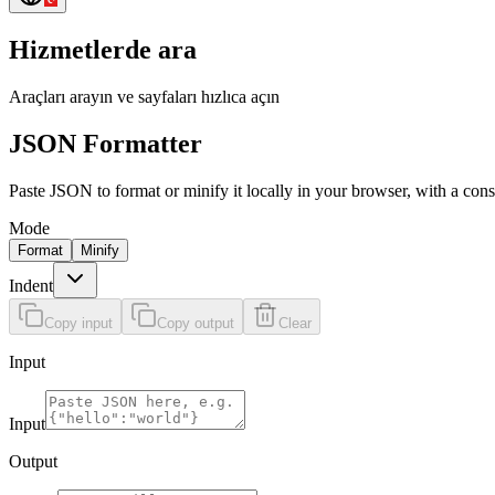
Hizmetlerde ara
Araçları arayın ve sayfaları hızlıca açın
JSON Formatter
Paste JSON to format or minify it locally in your browser, with a con
Mode
Format
Minify
Indent
Copy input
Copy output
Clear
Input
Input
Output